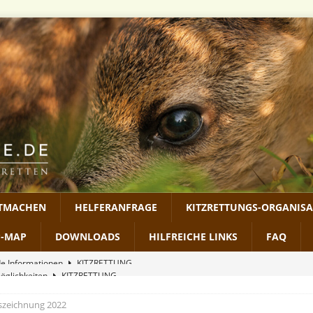
ITMACHEN
HELFERANFRAGE
KITZRETTUNGS-ORGANIS
P-MAP
DOWNLOADS
HILFREICHE LINKS
FAQ
möglichkeiten
KITZRETTUNG
RECHTLICHES
uszeichnung 2022
2026
MEDIEN