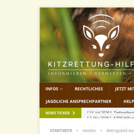
INFOS
RECHTLICHES
JETZT M
JAGDLICHE ANSPRECHPARTNER
HEL
[ 2. Mai 2026 ]
4.000 Hilfs
NEWS TICKER
[ 13. April 2026 ]
Wilderei
STARTSEITE
Medien
Beitragsbild A
[ 27. März 2026 ]
KitzCon 