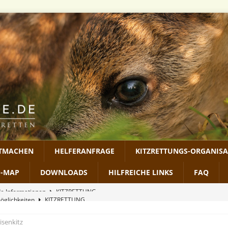
ITMACHEN
HELFERANFRAGE
KITZRETTUNGS-ORGANIS
P-MAP
DOWNLOADS
HILFREICHE LINKS
FAQ
möglichkeiten
KITZRETTUNG
RECHTLICHES
isenkitz
2026
MEDIEN