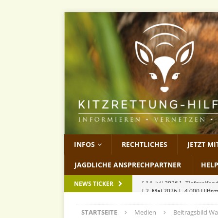
INFOS
RECHTLICHES
JETZT M
JAGDLICHE ANSPRECHPARTNER
HEL
[ 2. Mai 2026 ]
4.000 Hilfs
NEWS TICKER
[ 13. April 2026 ]
Wilderei
STARTSEITE
Medien
Beitragsbild Wa
[ 27. März 2026 ]
KitzCon 