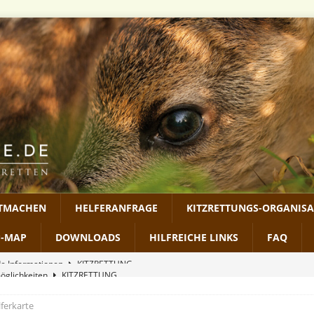
ITMACHEN
HELFERANFRAGE
KITZRETTUNGS-ORGANIS
P-MAP
DOWNLOADS
HILFREICHE LINKS
FAQ
möglichkeiten
KITZRETTUNG
RECHTLICHES
lferkarte
2026
MEDIEN