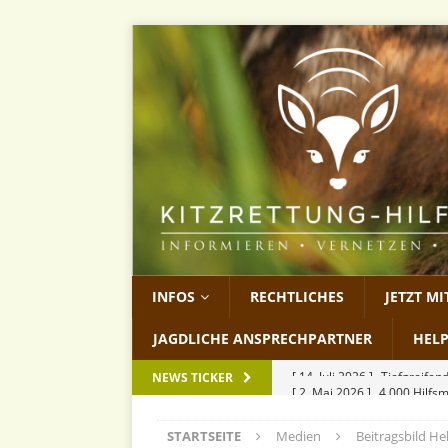
INFOS
RECHTLICHES
JETZT M
JAGDLICHE ANSPRECHPARTNER
HEL
[ 2. Mai 2026 ]
4.000 Hilfs
NEWS TICKER
[ 13. April 2026 ]
Wilderei
STARTSEITE
Medien
Beitragsbild He
[ 27. März 2026 ]
KitzCon 