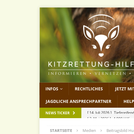
INFOS
RECHTLICHES
JETZT M
JAGDLICHE ANSPRECHPARTNER
HEL
[ 2. Mai 2026 ]
4.000 Hilfs
NEWS TICKER
[ 13. April 2026 ]
Wilderei
STARTSEITE
Medien
Beitragsbild H
[ 27. März 2026 ]
KitzCon 