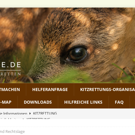
ITMACHEN
HELFERANFRAGE
KITZRETTUNGS-ORGANIS
P-MAP
DOWNLOADS
HILFREICHE LINKS
FAQ
möglichkeiten
KITZRETTUNG
RECHTLICHES
und Rechtslage
2026
MEDIEN