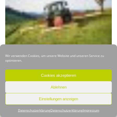
Wir verwenden Cookies, um unsere Website und unseren Service zu
optimieren.
VORHERIGER
NÄCHSTER
Cookies akzeptieren
Ablehnen
Einstellungen anzeigen
Copyright © Kitzrettung-Hilfe
Datenschutzerklärung
Datenschutzerklärung
Impressum