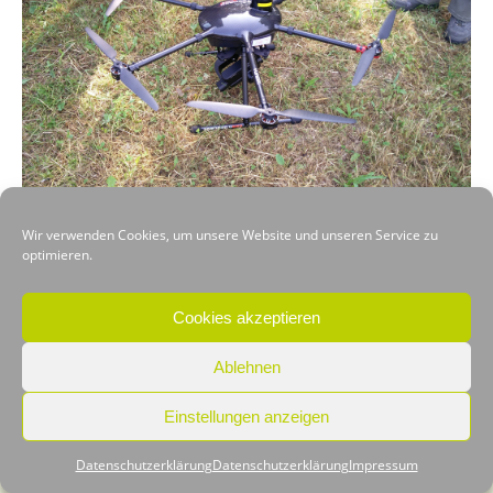
Kitzrettung-Hilfe – Drohne mit Wärmebildkamera
Wir verwenden Cookies, um unsere Website und unseren Service zu
optimieren.
VORHERIGER
NÄCHSTER
Cookies akzeptieren
Ablehnen
Einstellungen anzeigen
Copyright © Kitzrettung-Hilfe
Datenschutzerklärung
Datenschutzerklärung
Impressum