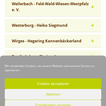
Weilerbach - Feld-Wald-Wiesen-Westpfalz
e. V.
Westerburg - Heiko Siegmund
Wirges - Hegering Kannenbäckerland
Zweibrücken - Florian Auer
Wir verwenden Cookies, um unsere Website und unseren Service zu
optimieren.
Nicht fündig geworden?
Cookies akzeptieren
Zurück zur Übersicht
Ablehnen
Einstellungen anzeigen