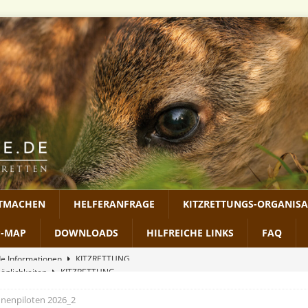
ITMACHEN
HELFERANFRAGE
KITZRETTUNGS-ORGANIS
P-MAP
DOWNLOADS
HILFREICHE LINKS
FAQ
möglichkeiten
KITZRETTUNG
RECHTLICHES
hnenpiloten 2026_2
2026
MEDIEN