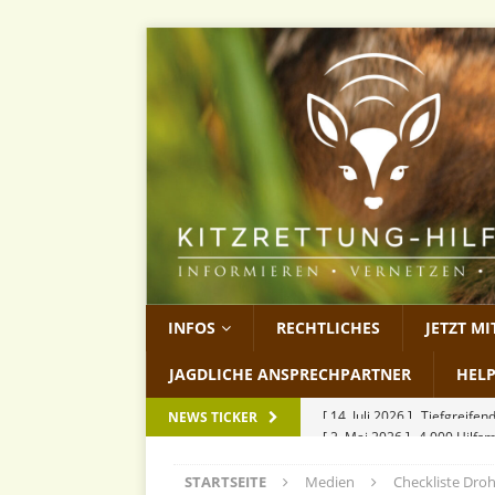
INFOS
RECHTLICHES
JETZT M
JAGDLICHE ANSPRECHPARTNER
HEL
[ 2. Mai 2026 ]
4.000 Hilfs
NEWS TICKER
[ 13. April 2026 ]
Wilderei
STARTSEITE
Medien
Checkliste Dro
[ 27. März 2026 ]
KitzCon 